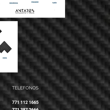
TELEFONOS
771 112 1665
771 387 2666